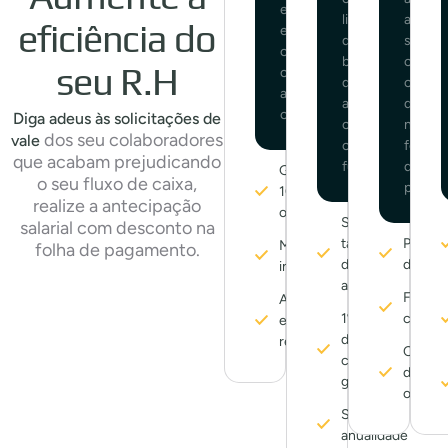
e
limites
anteci
eficiência do
exclua
do
salarial
colaboradores
benefício
com
seu R.H
com
de
o
alguns
acordo
desco
cliques.
Diga adeus às solicitações de
com
na
dos seu colaboradores
vale
cada
folha
que acabam prejudicando
função.
de
Gestão
o seu fluxo de caixa,
pagam
100%
realize a antecipação
online
Sem
salarial com desconto na
taxas
Previsi
Monitoramento
folha de pagamento.
de
de gas
integral
adesão
Fácil p
Atualização
1º via
colabo
em tempo
do
real
Contro
cartão
de sal
grátis
online
Sem
anualidade