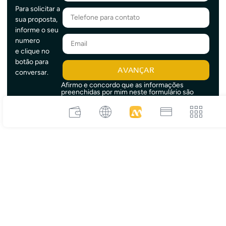
Para solicitar a
sua proposta,
informe o seu
numero
e clique no
botão para
AVANÇAR
conversar.
Afirmo e concordo que as informações
preenchidas por mim neste formulário são
verdadeiras, estou ciente que a Ampla Card
entrará em contato.
Benefícios em dobro
vantagens para a
r!
empresa e para o seu colaborado
Para empresa
Para o colaborador